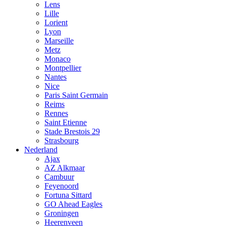
Lens
Lille
Lorient
Lyon
Marseille
Metz
Monaco
Montpellier
Nantes
Nice
Paris Saint Germain
Reims
Rennes
Saint Etienne
Stade Brestois 29
Strasbourg
Nederland
Ajax
AZ Alkmaar
Cambuur
Feyenoord
Fortuna Sittard
GO Ahead Eagles
Groningen
Heerenveen