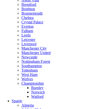
Aston Villa
Brentford
Brighton
Bournemouth
Chelsea
Crystal Palace
Everton
Fulham
Leeds
Leicester
Liverpool
Manchester City
Manchester United
Newcastle
Nottingham Forest
Southampton
Tottenham
West Ham
Wolves
Championship
Burnley
Norwich
Watford
Spanje
Almeria