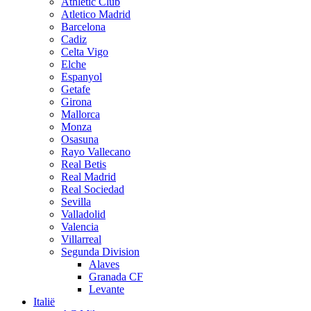
Athletic Club
Atletico Madrid
Barcelona
Cadiz
Celta Vigo
Elche
Espanyol
Getafe
Girona
Mallorca
Monza
Osasuna
Rayo Vallecano
Real Betis
Real Madrid
Real Sociedad
Sevilla
Valladolid
Valencia
Villarreal
Segunda Division
Alaves
Granada CF
Levante
Italië