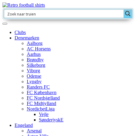
Clubs
Denemarken
Aalborg
AC Horsens
Aarhus
Brøndby
Silkeborg
Viborg
Odense
Lyngby
Randers FC
FC København
FC Nordsjælland
FC Midtjylland
NordicbetLiga
Vejle
SønderjyskE
Engeland
Arsenal