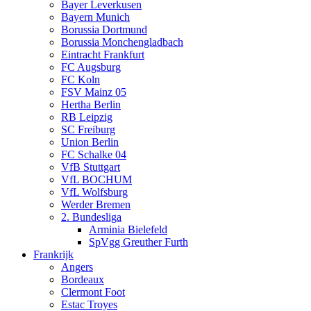
Bayer Leverkusen
Bayern Munich
Borussia Dortmund
Borussia Monchengladbach
Eintracht Frankfurt
FC Augsburg
FC Koln
FSV Mainz 05
Hertha Berlin
RB Leipzig
SC Freiburg
Union Berlin
FC Schalke 04
VfB Stuttgart
VfL BOCHUM
VfL Wolfsburg
Werder Bremen
2. Bundesliga
Arminia Bielefeld
SpVgg Greuther Furth
Frankrijk
Angers
Bordeaux
Clermont Foot
Estac Troyes