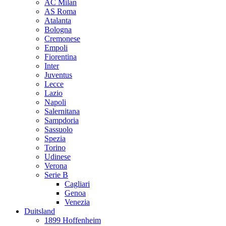
AC Milan
AS Roma
Atalanta
Bologna
Cremonese
Empoli
Fiorentina
Inter
Juventus
Lecce
Lazio
Napoli
Salernitana
Sampdoria
Sassuolo
Spezia
Torino
Udinese
Verona
Serie B
Cagliari
Genoa
Venezia
Duitsland
1899 Hoffenheim