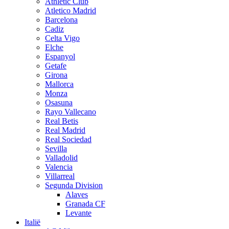
Athletic Club
Atletico Madrid
Barcelona
Cadiz
Celta Vigo
Elche
Espanyol
Getafe
Girona
Mallorca
Monza
Osasuna
Rayo Vallecano
Real Betis
Real Madrid
Real Sociedad
Sevilla
Valladolid
Valencia
Villarreal
Segunda Division
Alaves
Granada CF
Levante
Italië