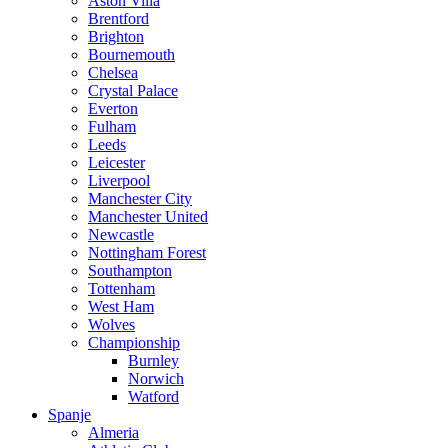
Aston Villa
Brentford
Brighton
Bournemouth
Chelsea
Crystal Palace
Everton
Fulham
Leeds
Leicester
Liverpool
Manchester City
Manchester United
Newcastle
Nottingham Forest
Southampton
Tottenham
West Ham
Wolves
Championship
Burnley
Norwich
Watford
Spanje
Almeria