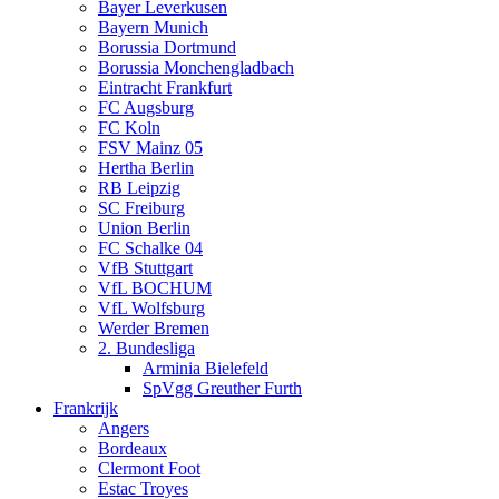
Bayer Leverkusen
Bayern Munich
Borussia Dortmund
Borussia Monchengladbach
Eintracht Frankfurt
FC Augsburg
FC Koln
FSV Mainz 05
Hertha Berlin
RB Leipzig
SC Freiburg
Union Berlin
FC Schalke 04
VfB Stuttgart
VfL BOCHUM
VfL Wolfsburg
Werder Bremen
2. Bundesliga
Arminia Bielefeld
SpVgg Greuther Furth
Frankrijk
Angers
Bordeaux
Clermont Foot
Estac Troyes