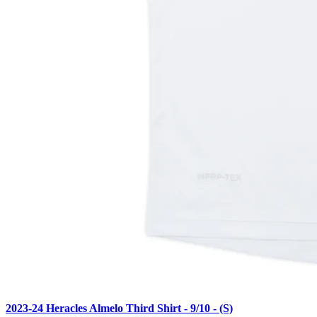
2023-24 Heracles Almelo Third Shirt - 9/10 - (S)