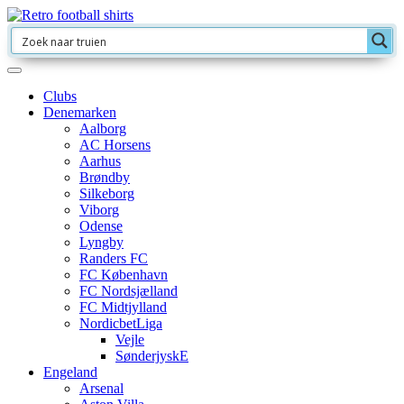
Clubs
Denemarken
Aalborg
AC Horsens
Aarhus
Brøndby
Silkeborg
Viborg
Odense
Lyngby
Randers FC
FC København
FC Nordsjælland
FC Midtjylland
NordicbetLiga
Vejle
SønderjyskE
Engeland
Arsenal