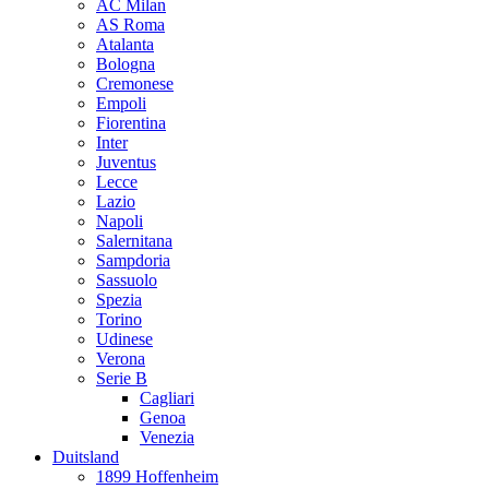
AC Milan
AS Roma
Atalanta
Bologna
Cremonese
Empoli
Fiorentina
Inter
Juventus
Lecce
Lazio
Napoli
Salernitana
Sampdoria
Sassuolo
Spezia
Torino
Udinese
Verona
Serie B
Cagliari
Genoa
Venezia
Duitsland
1899 Hoffenheim