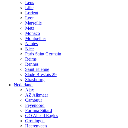
Lens
Lille
Lorient
Lyon
Marseille
Metz
Monaco
Montpellier
Nantes
Nice
Paris Saint Germain
Reims
Rennes
Saint Etienne
Stade Brestois 29
Strasbourg
Nederland
Ajax
AZ Alkmaar
Cambuur
Feyenoord
Fortuna Sittard
GO Ahead Eagles
Groningen
Heerenveen