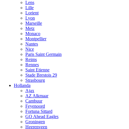
Lens
Lille
Lorient
Lyon
Marseille
Metz
Monaco
Montpellier
Nantes
Nice
Paris Saint Germain
Reims
Rennes
Saint Etienne
Stade Brestois 29
Strasbourg
Hollanda
Ajax
AZ Alkmaar
Cambuur
Feyenoord
Fortuna Sittard
GO Ahead Eagles
Groningen
Heerenveen