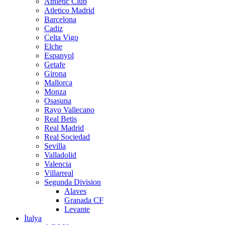
Athletic Club
Atletico Madrid
Barcelona
Cadiz
Celta Vigo
Elche
Espanyol
Getafe
Girona
Mallorca
Monza
Osasuna
Rayo Vallecano
Real Betis
Real Madrid
Real Sociedad
Sevilla
Valladolid
Valencia
Villarreal
Segunda Division
Alaves
Granada CF
Levante
İtalya