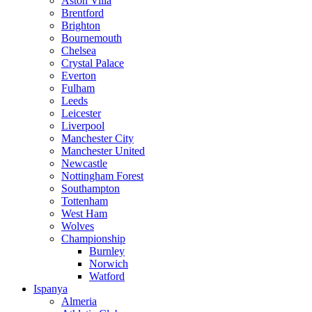
Aston Villa
Brentford
Brighton
Bournemouth
Chelsea
Crystal Palace
Everton
Fulham
Leeds
Leicester
Liverpool
Manchester City
Manchester United
Newcastle
Nottingham Forest
Southampton
Tottenham
West Ham
Wolves
Championship
Burnley
Norwich
Watford
Ispanya
Almeria