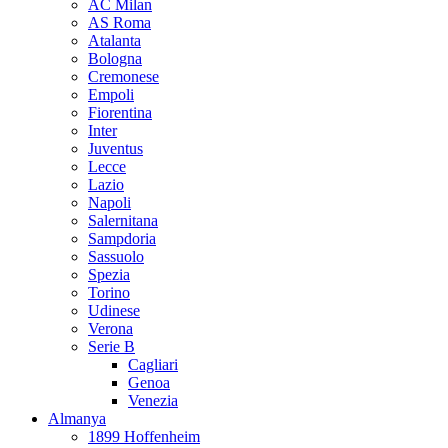
AC Milan
AS Roma
Atalanta
Bologna
Cremonese
Empoli
Fiorentina
Inter
Juventus
Lecce
Lazio
Napoli
Salernitana
Sampdoria
Sassuolo
Spezia
Torino
Udinese
Verona
Serie B
Cagliari
Genoa
Venezia
Almanya
1899 Hoffenheim