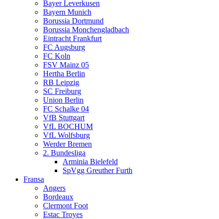
Bayer Leverkusen
Bayern Munich
Borussia Dortmund
Borussia Monchengladbach
Eintracht Frankfurt
FC Augsburg
FC Koln
FSV Mainz 05
Hertha Berlin
RB Leipzig
SC Freiburg
Union Berlin
FC Schalke 04
VfB Stuttgart
VfL BOCHUM
VfL Wolfsburg
Werder Bremen
2. Bundesliga
Arminia Bielefeld
SpVgg Greuther Furth
Fransa
Angers
Bordeaux
Clermont Foot
Estac Troyes