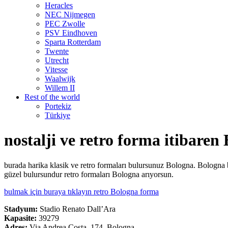
Heracles
NEC Nijmegen
PEC Zwolle
PSV Eindhoven
Sparta Rotterdam
Twente
Utrecht
Vitesse
Waalwijk
Willem II
Rest of the world
Portekiz
Türkiye
nostalji ve retro forma itibaren
burada harika klasik ve retro formaları bulursunuz Bologna. Bologna
güzel bulursundur retro formaları Bologna arıyorsun.
bulmak için buraya tıklayın retro Bologna forma
Stadyum:
Stadio Renato Dall’Ara
Kapasite:
39279
Adres:
Via Andrea Costa, 174, Bologna