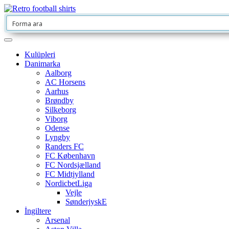
Kulüpleri
Danimarka
Aalborg
AC Horsens
Aarhus
Brøndby
Silkeborg
Viborg
Odense
Lyngby
Randers FC
FC København
FC Nordsjælland
FC Midtjylland
NordicbetLiga
Vejle
SønderjyskE
İngiltere
Arsenal