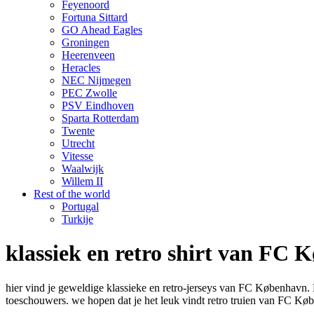
Feyenoord
Fortuna Sittard
GO Ahead Eagles
Groningen
Heerenveen
Heracles
NEC Nijmegen
PEC Zwolle
PSV Eindhoven
Sparta Rotterdam
Twente
Utrecht
Vitesse
Waalwijk
Willem II
Rest of the world
Portugal
Turkije
klassiek en retro shirt van FC
hier vind je geweldige klassieke en retro-jerseys van FC København
toeschouwers. we hopen dat je het leuk vindt retro truien van FC Køb