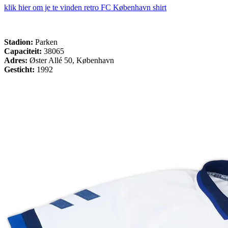
klik hier om je te vinden retro FC København shirt
Stadion:
Parken
Capaciteit:
38065
Adres:
Øster Allé 50, København
Gesticht:
1992