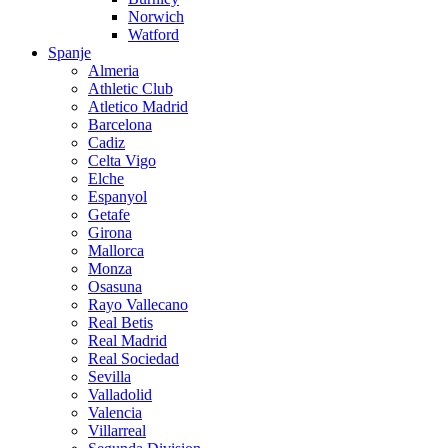
Norwich
Watford
Spanje
Almeria
Athletic Club
Atletico Madrid
Barcelona
Cadiz
Celta Vigo
Elche
Espanyol
Getafe
Girona
Mallorca
Monza
Osasuna
Rayo Vallecano
Real Betis
Real Madrid
Real Sociedad
Sevilla
Valladolid
Valencia
Villarreal