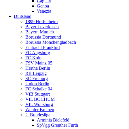
Cagliari
Genoa
Venezia
Duitsland
1899 Hoffenheim
Bayer Leverkusen
Bayern Munich
Borussia Dortmund
Borussia Monchengladbach
Eintracht Frankfurt
FC Augsburg
FC Koln
FSV Mainz 05
Hertha Berlin
RB Leipzig
SC Freiburg
Union Berlin
FC Schalke 04
VfB Stuttgart
VfL BOCHUM
VfL Wolfsburg
Werder Bremen
2. Bundesliga
Arminia Bielefeld
SpVgg Greuther Furth