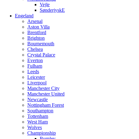
Vejle
SønderjyskE
Engeland
Arsenal
Aston Villa
Brentford
Brighton
Bournemouth
Chelsea
Crystal Palace
Everton
Fulham
Leeds
Leicester
Liverpool
Manchester City
Manchester United
Newcastle
Nottingham Forest
Southampton
Tottenham
West Ham
Wolves
Championship
Burnley