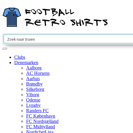
Clubs
Denemarken
Aalborg
AC Horsens
Aarhus
Brøndby
Silkeborg
Viborg
Odense
Lyngby
Randers FC
FC København
FC Nordsjælland
FC Midtjylland
NordicbetLiga