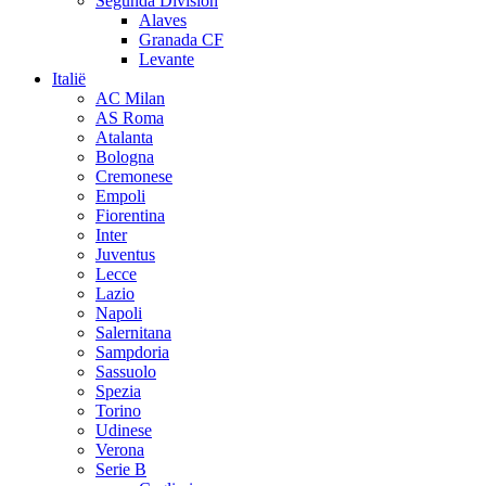
Segunda Division
Alaves
Granada CF
Levante
Italië
AC Milan
AS Roma
Atalanta
Bologna
Cremonese
Empoli
Fiorentina
Inter
Juventus
Lecce
Lazio
Napoli
Salernitana
Sampdoria
Sassuolo
Spezia
Torino
Udinese
Verona
Serie B