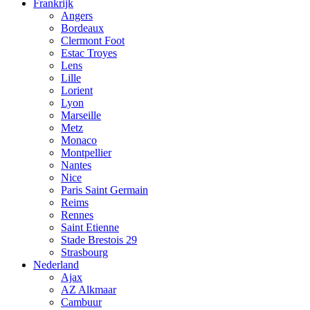
Frankrijk
Angers
Bordeaux
Clermont Foot
Estac Troyes
Lens
Lille
Lorient
Lyon
Marseille
Metz
Monaco
Montpellier
Nantes
Nice
Paris Saint Germain
Reims
Rennes
Saint Etienne
Stade Brestois 29
Strasbourg
Nederland
Ajax
AZ Alkmaar
Cambuur