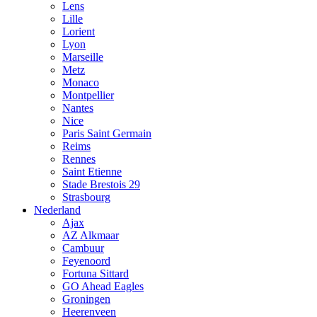
Lens
Lille
Lorient
Lyon
Marseille
Metz
Monaco
Montpellier
Nantes
Nice
Paris Saint Germain
Reims
Rennes
Saint Etienne
Stade Brestois 29
Strasbourg
Nederland
Ajax
AZ Alkmaar
Cambuur
Feyenoord
Fortuna Sittard
GO Ahead Eagles
Groningen
Heerenveen