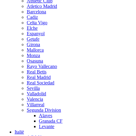
Athletic Club
Atletico Madrid
Barcelona
Cadiz
Celta Vigo
Elche
Espanyol
Getafe
Girona
Mallorca
Monza
Osasuna
Rayo Vallecano
Real Betis
Real Madrid
Real Sociedad
Sevilla
Valladolid
Valencia
Villarreal
Segunda Division
Alaves
Granada CF
Levante
Italië