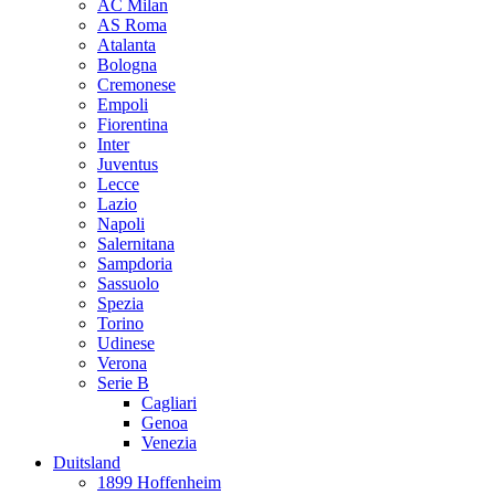
AC Milan
AS Roma
Atalanta
Bologna
Cremonese
Empoli
Fiorentina
Inter
Juventus
Lecce
Lazio
Napoli
Salernitana
Sampdoria
Sassuolo
Spezia
Torino
Udinese
Verona
Serie B
Cagliari
Genoa
Venezia
Duitsland
1899 Hoffenheim