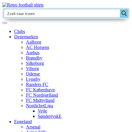
Clubs
Denemarken
Aalborg
AC Horsens
Aarhus
Brøndby
Silkeborg
Viborg
Odense
Lyngby
Randers FC
FC København
FC Nordsjælland
FC Midtjylland
NordicbetLiga
Vejle
SønderjyskE
Engeland
Arsenal