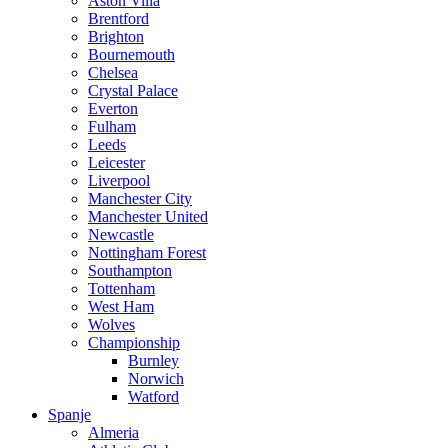
Aston Villa
Brentford
Brighton
Bournemouth
Chelsea
Crystal Palace
Everton
Fulham
Leeds
Leicester
Liverpool
Manchester City
Manchester United
Newcastle
Nottingham Forest
Southampton
Tottenham
West Ham
Wolves
Championship
Burnley
Norwich
Watford
Spanje
Almeria