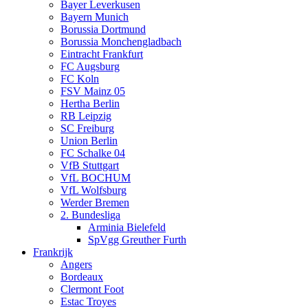
Bayer Leverkusen
Bayern Munich
Borussia Dortmund
Borussia Monchengladbach
Eintracht Frankfurt
FC Augsburg
FC Koln
FSV Mainz 05
Hertha Berlin
RB Leipzig
SC Freiburg
Union Berlin
FC Schalke 04
VfB Stuttgart
VfL BOCHUM
VfL Wolfsburg
Werder Bremen
2. Bundesliga
Arminia Bielefeld
SpVgg Greuther Furth
Frankrijk
Angers
Bordeaux
Clermont Foot
Estac Troyes