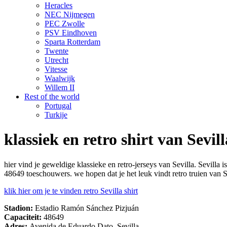
Heracles
NEC Nijmegen
PEC Zwolle
PSV Eindhoven
Sparta Rotterdam
Twente
Utrecht
Vitesse
Waalwijk
Willem II
Rest of the world
Portugal
Turkije
klassiek en retro shirt van Sevill
hier vind je geweldige klassieke en retro-jerseys van Sevilla. Sevil
48649 toeschouwers. we hopen dat je het leuk vindt retro truien van Se
klik hier om je te vinden retro Sevilla shirt
Stadion:
Estadio Ramón Sánchez Pizjuán
Capaciteit:
48649
Adres:
Avenida de Eduardo Dato, Sevilla