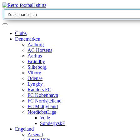
Clubs
Denemarken
Aalborg
AC Horsens
Aarhus
Brøndby
Silkeborg
Viborg
Odense
Lyngby
Randers FC
FC København
FC Nordsjælland
FC Midtjylland
NordicbetLiga
Vejle
SønderjyskE
Engeland
Arsenal