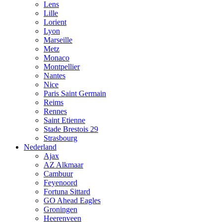
Lens
Lille
Lorient
Lyon
Marseille
Metz
Monaco
Montpellier
Nantes
Nice
Paris Saint Germain
Reims
Rennes
Saint Etienne
Stade Brestois 29
Strasbourg
Nederland
Ajax
AZ Alkmaar
Cambuur
Feyenoord
Fortuna Sittard
GO Ahead Eagles
Groningen
Heerenveen