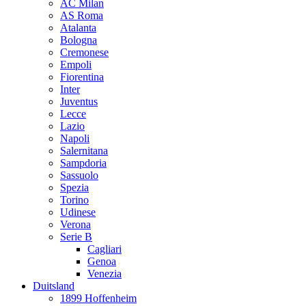
AC Milan
AS Roma
Atalanta
Bologna
Cremonese
Empoli
Fiorentina
Inter
Juventus
Lecce
Lazio
Napoli
Salernitana
Sampdoria
Sassuolo
Spezia
Torino
Udinese
Verona
Serie B
Cagliari
Genoa
Venezia
Duitsland
1899 Hoffenheim