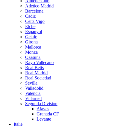
Athletic Club
Atletico Madrid
Barcelona
Cadiz
Celta Vigo
Elche
Espanyol
Getafe
Girona
Mallorca
Monza
Osasuna
Rayo Vallecano
Real Betis
Real Madrid
Real Sociedad
Sevilla
Valladolid
Valencia
Villarreal
Segunda Division
Alaves
Granada CF
Levante
Italië