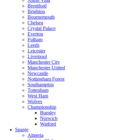
Aston Villa
Brentford
Brighton
Bournemouth
Chelsea
Crystal Palace
Everton
Fulham
Leeds
Leicester
Liverpool
Manchester City
Manchester United
Newcastle
Nottingham Forest
Southampton
Tottenham
West Ham
Wolves
Championship
Burnley
Norwich
Watford
Spanje
Almeria