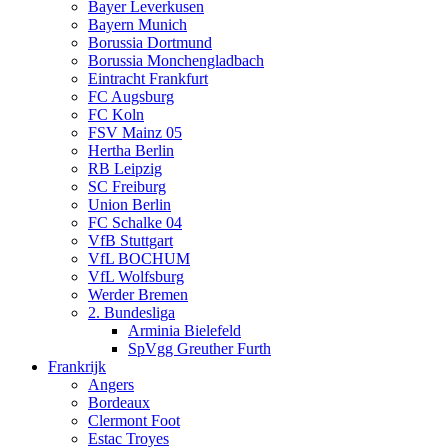
Bayer Leverkusen
Bayern Munich
Borussia Dortmund
Borussia Monchengladbach
Eintracht Frankfurt
FC Augsburg
FC Koln
FSV Mainz 05
Hertha Berlin
RB Leipzig
SC Freiburg
Union Berlin
FC Schalke 04
VfB Stuttgart
VfL BOCHUM
VfL Wolfsburg
Werder Bremen
2. Bundesliga
Arminia Bielefeld
SpVgg Greuther Furth
Frankrijk
Angers
Bordeaux
Clermont Foot
Estac Troyes