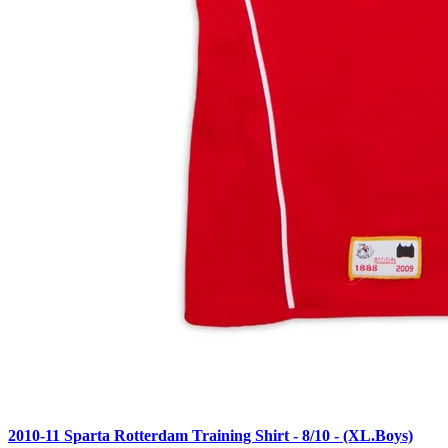
2010-11 Sparta Rotterdam Training Shirt - 8/10 - (XL.Boys)