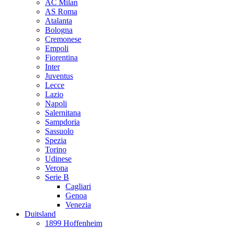
AC Milan
AS Roma
Atalanta
Bologna
Cremonese
Empoli
Fiorentina
Inter
Juventus
Lecce
Lazio
Napoli
Salernitana
Sampdoria
Sassuolo
Spezia
Torino
Udinese
Verona
Serie B
Cagliari
Genoa
Venezia
Duitsland
1899 Hoffenheim