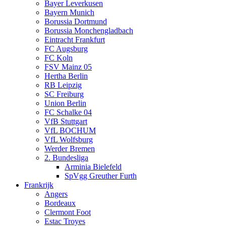
Bayer Leverkusen
Bayern Munich
Borussia Dortmund
Borussia Monchengladbach
Eintracht Frankfurt
FC Augsburg
FC Koln
FSV Mainz 05
Hertha Berlin
RB Leipzig
SC Freiburg
Union Berlin
FC Schalke 04
VfB Stuttgart
VfL BOCHUM
VfL Wolfsburg
Werder Bremen
2. Bundesliga
Arminia Bielefeld
SpVgg Greuther Furth
Frankrijk
Angers
Bordeaux
Clermont Foot
Estac Troyes