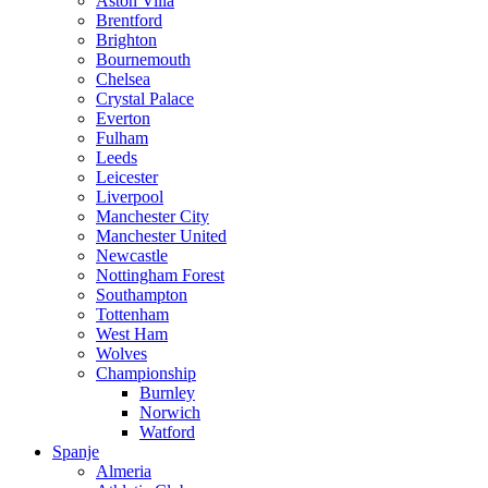
Aston Villa
Brentford
Brighton
Bournemouth
Chelsea
Crystal Palace
Everton
Fulham
Leeds
Leicester
Liverpool
Manchester City
Manchester United
Newcastle
Nottingham Forest
Southampton
Tottenham
West Ham
Wolves
Championship
Burnley
Norwich
Watford
Spanje
Almeria