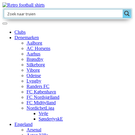
Clubs
Denemarken
Aalborg
AC Horsens
Aarhus
Brøndby
Silkeborg
Viborg
Odense
Lyngby
Randers FC
FC København
FC Nordsjælland
FC Midtjylland
NordicbetLiga
Vejle
SønderjyskE
Engeland
Arsenal