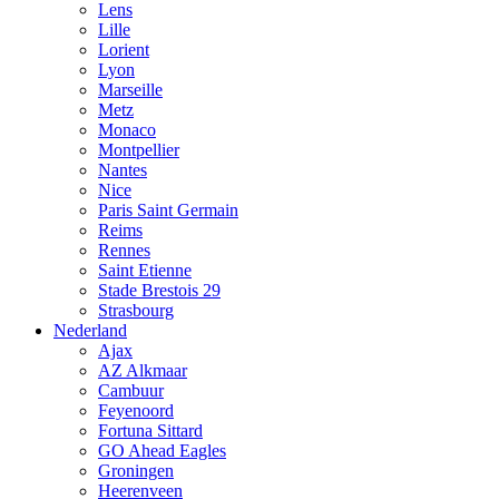
Lens
Lille
Lorient
Lyon
Marseille
Metz
Monaco
Montpellier
Nantes
Nice
Paris Saint Germain
Reims
Rennes
Saint Etienne
Stade Brestois 29
Strasbourg
Nederland
Ajax
AZ Alkmaar
Cambuur
Feyenoord
Fortuna Sittard
GO Ahead Eagles
Groningen
Heerenveen