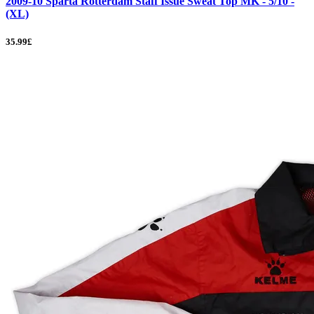
2009-10 Sparta Rotterdam Staff Issue Sweat Top MK - 5/10 -
(XL)
35.99£