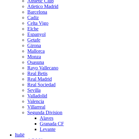
Athletic Club
Atletico Madrid
Barcelona
Cadiz
Celta Vigo
Elche
Espanyol
Getafe
Girona
Mallorca
Monza
Osasuna
Rayo Vallecano
Real Betis
Real Madrid
Real Sociedad
Sevilla
Valladolid
Valencia
Villarreal
Segunda Division
Alaves
Granada CF
Levante
Italië