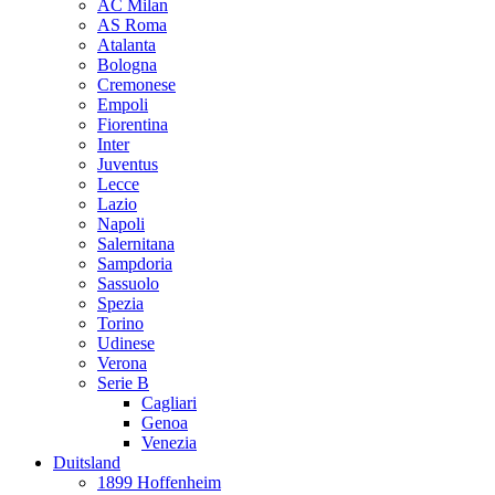
AC Milan
AS Roma
Atalanta
Bologna
Cremonese
Empoli
Fiorentina
Inter
Juventus
Lecce
Lazio
Napoli
Salernitana
Sampdoria
Sassuolo
Spezia
Torino
Udinese
Verona
Serie B
Cagliari
Genoa
Venezia
Duitsland
1899 Hoffenheim