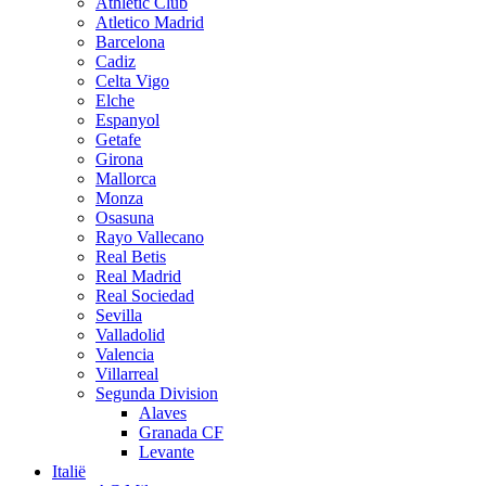
Athletic Club
Atletico Madrid
Barcelona
Cadiz
Celta Vigo
Elche
Espanyol
Getafe
Girona
Mallorca
Monza
Osasuna
Rayo Vallecano
Real Betis
Real Madrid
Real Sociedad
Sevilla
Valladolid
Valencia
Villarreal
Segunda Division
Alaves
Granada CF
Levante
Italië