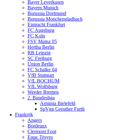
Bayer Leverkusen
Bayern Munich
Borussia Dortmund
Borussia Monchengladbach
Eintracht Frankfurt
FC Augsburg
FC Koln
FSV Mainz 05
Hertha Berlin
RB Leipzig
SC Freiburg
Union Berlin
FC Schalke 04
VfB Stuttgart
VfL BOCHUM
VfL Wolfsburg
Werder Bremen
2. Bundesliga
Arminia Bielefeld
SpVgg Greuther Furth
Frankrijk
Angers
Bordeaux
Clermont Foot
Estac Troyes