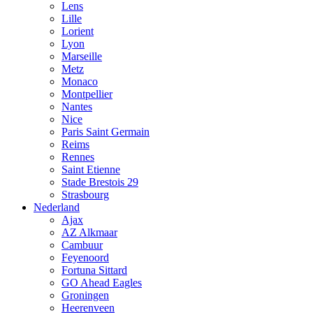
Lens
Lille
Lorient
Lyon
Marseille
Metz
Monaco
Montpellier
Nantes
Nice
Paris Saint Germain
Reims
Rennes
Saint Etienne
Stade Brestois 29
Strasbourg
Nederland
Ajax
AZ Alkmaar
Cambuur
Feyenoord
Fortuna Sittard
GO Ahead Eagles
Groningen
Heerenveen