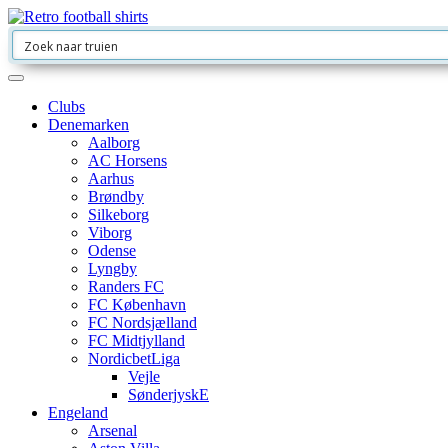
Clubs
Denemarken
Aalborg
AC Horsens
Aarhus
Brøndby
Silkeborg
Viborg
Odense
Lyngby
Randers FC
FC København
FC Nordsjælland
FC Midtjylland
NordicbetLiga
Vejle
SønderjyskE
Engeland
Arsenal