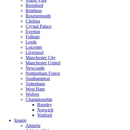
Aston Villa
Brentford
Brighton
Bournemouth
Chelsea
Crystal Palace
Everton
Fulham
Leeds
Leicester
Liverpool
Manchester City
Manchester United
Newcastle
Nottingham Forest
Southampton
Tottenham
West Ham
Wolves
Championship
Burnley
Norwich
Watford
Spanje
Almeria