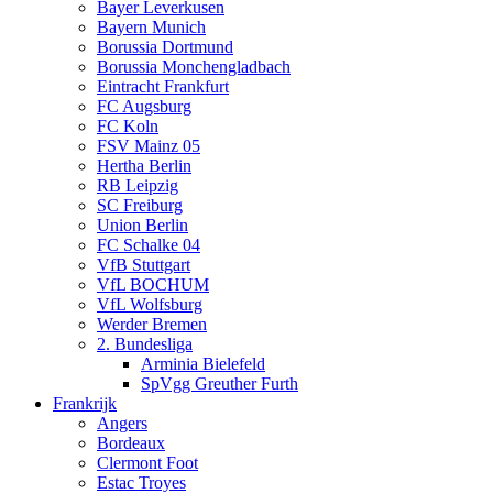
Bayer Leverkusen
Bayern Munich
Borussia Dortmund
Borussia Monchengladbach
Eintracht Frankfurt
FC Augsburg
FC Koln
FSV Mainz 05
Hertha Berlin
RB Leipzig
SC Freiburg
Union Berlin
FC Schalke 04
VfB Stuttgart
VfL BOCHUM
VfL Wolfsburg
Werder Bremen
2. Bundesliga
Arminia Bielefeld
SpVgg Greuther Furth
Frankrijk
Angers
Bordeaux
Clermont Foot
Estac Troyes