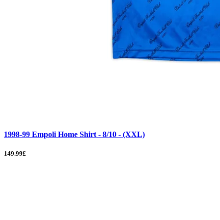
1998-99 Empoli Home Shirt - 8/10 - (XXL)
149.99£