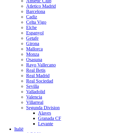
Athletic Club
Atletico Madrid
Barcelona
Cadiz
Celta Vigo
Elche
Espanyol
Getafe
Girona
Mallorca
Monza
Osasuna
Rayo Vallecano
Real Betis
Real Madrid
Real Sociedad
Sevilla
Valladolid
Valencia
Villarreal
Segunda Division
Alaves
Granada CF
Levante
Italië