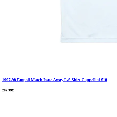
1997-98 Empoli Match Issue Away L/S Shirt Cappellini #18
209.99£