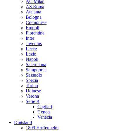
AC Milan
AS Roma
Atalanta
Bologna
Cremonese
Empoli
Fiorentina
Inter
Juventus
Lecce
Lazio
Napoli
Salernitana
Sampdoria
Sassuolo
Spezia
Torino
Udinese
Verona
Serie B
Cagliari
Genoa
Venezia
Duitsland
1899 Hoffenheim