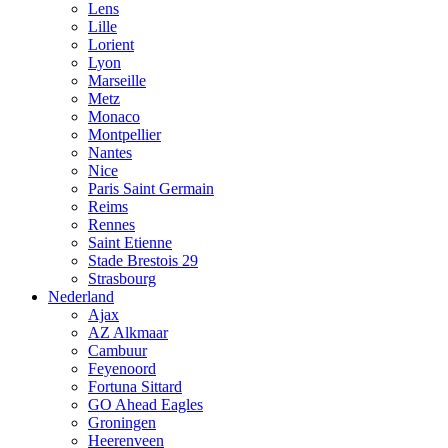
Lens
Lille
Lorient
Lyon
Marseille
Metz
Monaco
Montpellier
Nantes
Nice
Paris Saint Germain
Reims
Rennes
Saint Etienne
Stade Brestois 29
Strasbourg
Nederland
Ajax
AZ Alkmaar
Cambuur
Feyenoord
Fortuna Sittard
GO Ahead Eagles
Groningen
Heerenveen