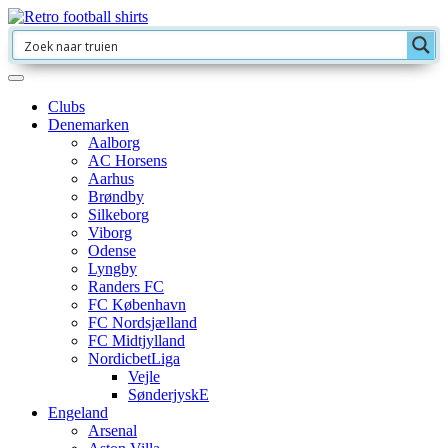
Clubs
Denemarken
Aalborg
AC Horsens
Aarhus
Brøndby
Silkeborg
Viborg
Odense
Lyngby
Randers FC
FC København
FC Nordsjælland
FC Midtjylland
NordicbetLiga
Vejle
SønderjyskE
Engeland
Arsenal