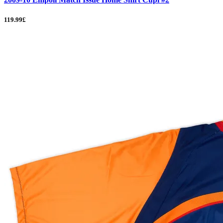
119.99£