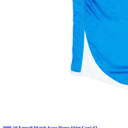
2009-10 Empoli Match Issue Home Shirt Cupi #2