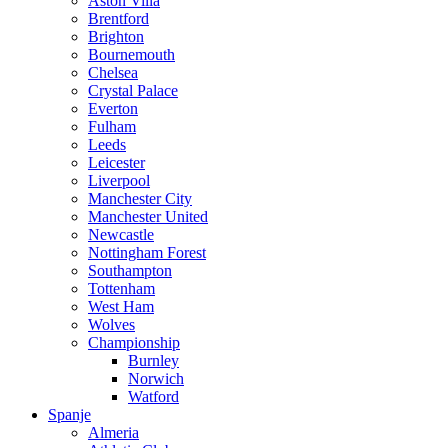
Aston Villa
Brentford
Brighton
Bournemouth
Chelsea
Crystal Palace
Everton
Fulham
Leeds
Leicester
Liverpool
Manchester City
Manchester United
Newcastle
Nottingham Forest
Southampton
Tottenham
West Ham
Wolves
Championship
Burnley
Norwich
Watford
Spanje
Almeria