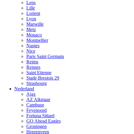
Lens
Lille
Lorient
Lyon
Marseille
Metz
Monaco
Montpellier
Nantes
Nice
Paris Saint Germain
Reims
Rennes
Saint Etienne
Stade Brestois 29
Strasbourg
Nederland
Ajax
AZ Alkmaar
Cambuur
Feyenoord
Fortuna Sittard
GO Ahead Eagles
Groningen
Heerenveen