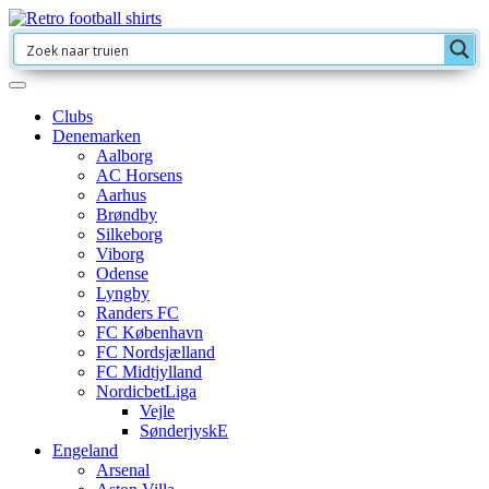
Clubs
Denemarken
Aalborg
AC Horsens
Aarhus
Brøndby
Silkeborg
Viborg
Odense
Lyngby
Randers FC
FC København
FC Nordsjælland
FC Midtjylland
NordicbetLiga
Vejle
SønderjyskE
Engeland
Arsenal