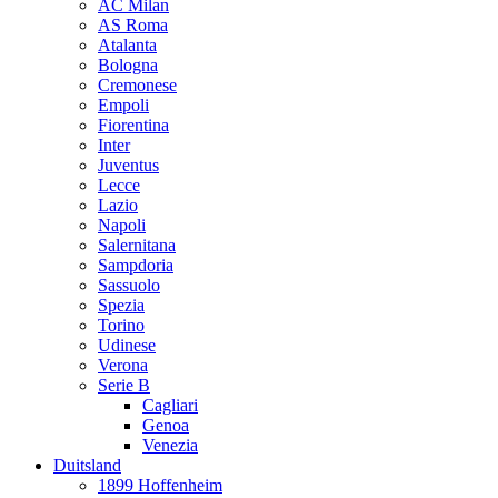
AC Milan
AS Roma
Atalanta
Bologna
Cremonese
Empoli
Fiorentina
Inter
Juventus
Lecce
Lazio
Napoli
Salernitana
Sampdoria
Sassuolo
Spezia
Torino
Udinese
Verona
Serie B
Cagliari
Genoa
Venezia
Duitsland
1899 Hoffenheim