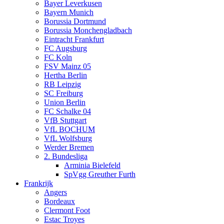
Bayer Leverkusen
Bayern Munich
Borussia Dortmund
Borussia Monchengladbach
Eintracht Frankfurt
FC Augsburg
FC Koln
FSV Mainz 05
Hertha Berlin
RB Leipzig
SC Freiburg
Union Berlin
FC Schalke 04
VfB Stuttgart
VfL BOCHUM
VfL Wolfsburg
Werder Bremen
2. Bundesliga
Arminia Bielefeld
SpVgg Greuther Furth
Frankrijk
Angers
Bordeaux
Clermont Foot
Estac Troyes