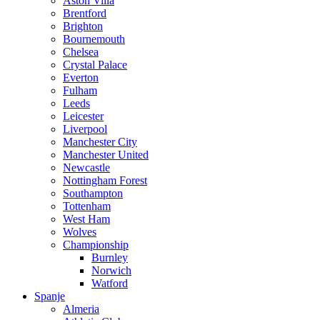
Aston Villa
Brentford
Brighton
Bournemouth
Chelsea
Crystal Palace
Everton
Fulham
Leeds
Leicester
Liverpool
Manchester City
Manchester United
Newcastle
Nottingham Forest
Southampton
Tottenham
West Ham
Wolves
Championship
Burnley
Norwich
Watford
Spanje
Almeria