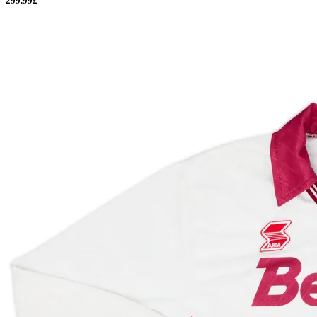
299.99£