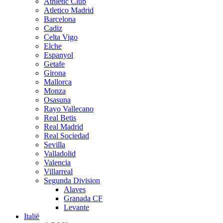
Athletic Club
Atletico Madrid
Barcelona
Cadiz
Celta Vigo
Elche
Espanyol
Getafe
Girona
Mallorca
Monza
Osasuna
Rayo Vallecano
Real Betis
Real Madrid
Real Sociedad
Sevilla
Valladolid
Valencia
Villarreal
Segunda Division
Alaves
Granada CF
Levante
Italië