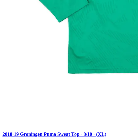
2018-19 Groningen Puma Sweat Top - 8/10 - (XL)