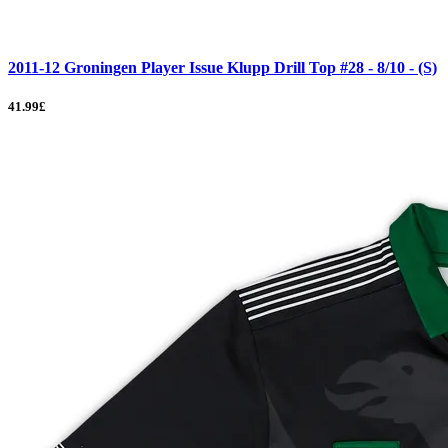
2011-12 Groningen Player Issue Klupp Drill Top #28 - 8/10 - (S)
41.99£