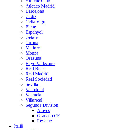
Athletic Club
Atletico Madrid
Barcelona
Cadiz
Celta Vigo
Elche
Espanyol
Getafe
Girona
Mallorca
Monza
Osasuna
Rayo Vallecano
Real Betis
Real Madrid
Real Sociedad
Sevilla
Valladolid
Valencia
Villarreal
Segunda Division
Alaves
Granada CF
Levante
Italië