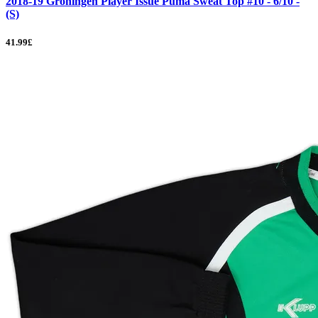
2018-19 Groningen Player Issue Puma Sweat Top #10 - 6/10 -
(S)
41.99£