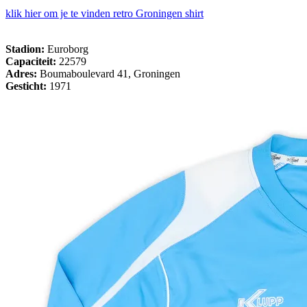
klik hier om je te vinden retro Groningen shirt
Stadion:
Euroborg
Capaciteit:
22579
Adres:
Boumaboulevard 41, Groningen
Gesticht:
1971