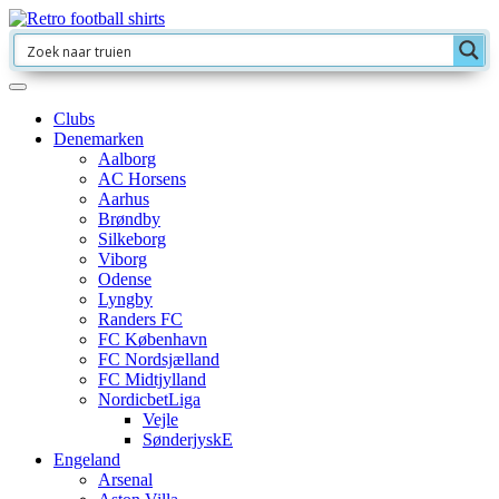
Clubs
Denemarken
Aalborg
AC Horsens
Aarhus
Brøndby
Silkeborg
Viborg
Odense
Lyngby
Randers FC
FC København
FC Nordsjælland
FC Midtjylland
NordicbetLiga
Vejle
SønderjyskE
Engeland
Arsenal