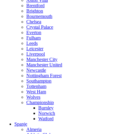
Aston Villa
Brentford
Brighton
Bournemouth
Chelsea
Crystal Palace
Everton
Fulham
Leeds
Leicester
Liverpool
Manchester City
Manchester United
Newcastle
Nottingham Forest
Southampton
Tottenham
West Ham
Wolves
Championship
Burnley
Norwich
Watford
Spanje
Almeria