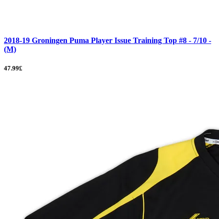
2018-19 Groningen Puma Player Issue Training Top #8 - 7/10 -
(M)
47.99£