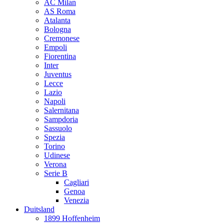
AC Milan
AS Roma
Atalanta
Bologna
Cremonese
Empoli
Fiorentina
Inter
Juventus
Lecce
Lazio
Napoli
Salernitana
Sampdoria
Sassuolo
Spezia
Torino
Udinese
Verona
Serie B
Cagliari
Genoa
Venezia
Duitsland
1899 Hoffenheim