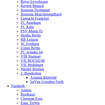
Bayer Leverkusen
Bayern Munich
Borussia Dortmund
Borussia Monchengladbach
Eintracht Frankfurt
FC Augsburg
FC Koln
FSV Mainz 05
Hertha Berlin
RB Leipzig
SC Freiburg
Union Berlin
FC Schalke 04
VfB Stuttgart
VfL BOCHUM
VfL Wolfsburg
Werder Bremen
2. Bundesliga
Arminia Bielefeld
SpVgg Greuther Furth
Frankrijk
Angers
Bordeaux
Clermont Foot
Estac Troyes