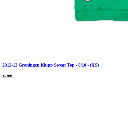
2012-13 Groningen Klupp Sweat Top - 8/10 - (XS)
35.99£