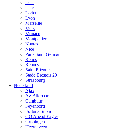
Lens
Lille
Lorient
Lyon
Marseille
Metz
Monaco
Montpellier
Nantes
Nice
Paris Saint Germain
Reims
Rennes
Saint Etienne
Stade Brestois 29
Strasbourg
Nederland
Ajax
AZ Alkmaar
Cambuur
Feyenoord
Fortuna Sittard
GO Ahead Eagles
Groningen
Heerenveen