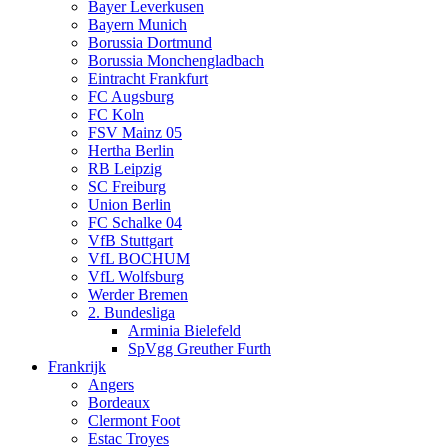
Bayer Leverkusen
Bayern Munich
Borussia Dortmund
Borussia Monchengladbach
Eintracht Frankfurt
FC Augsburg
FC Koln
FSV Mainz 05
Hertha Berlin
RB Leipzig
SC Freiburg
Union Berlin
FC Schalke 04
VfB Stuttgart
VfL BOCHUM
VfL Wolfsburg
Werder Bremen
2. Bundesliga
Arminia Bielefeld
SpVgg Greuther Furth
Frankrijk
Angers
Bordeaux
Clermont Foot
Estac Troyes