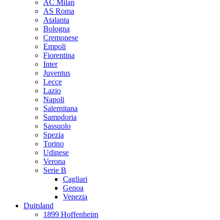
AC Milan
AS Roma
Atalanta
Bologna
Cremonese
Empoli
Fiorentina
Inter
Juventus
Lecce
Lazio
Napoli
Salernitana
Sampdoria
Sassuolo
Spezia
Torino
Udinese
Verona
Serie B
Cagliari
Genoa
Venezia
Duitsland
1899 Hoffenheim