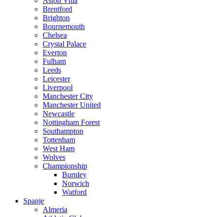
Aston Villa
Brentford
Brighton
Bournemouth
Chelsea
Crystal Palace
Everton
Fulham
Leeds
Leicester
Liverpool
Manchester City
Manchester United
Newcastle
Nottingham Forest
Southampton
Tottenham
West Ham
Wolves
Championship
Burnley
Norwich
Watford
Spanje
Almeria