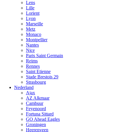
Lens
Lille
Lorient
Lyon
Marseille
Metz
Monaco
Montpellier
Nantes
Nice
Paris Saint Germain
Reims
Rennes
Saint Etienne
Stade Brestois 29
Strasbourg
Nederland
Ajax
AZ Alkmaar
Cambuur
Feyenoord
Fortuna Sittard
GO Ahead Eagles
Groningen
Heerenveen