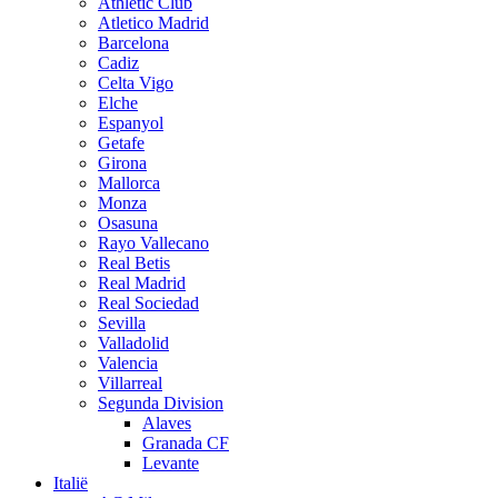
Athletic Club
Atletico Madrid
Barcelona
Cadiz
Celta Vigo
Elche
Espanyol
Getafe
Girona
Mallorca
Monza
Osasuna
Rayo Vallecano
Real Betis
Real Madrid
Real Sociedad
Sevilla
Valladolid
Valencia
Villarreal
Segunda Division
Alaves
Granada CF
Levante
Italië