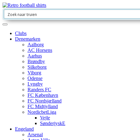
Clubs
Denemarken
Aalborg
AC Horsens
Aarhus
Brøndby
Silkeborg
Viborg
Odense
Lyngby
Randers FC
FC København
FC Nordsjælland
FC Midtjylland
NordicbetLiga
Vejle
SønderjyskE
Engeland
Arsenal