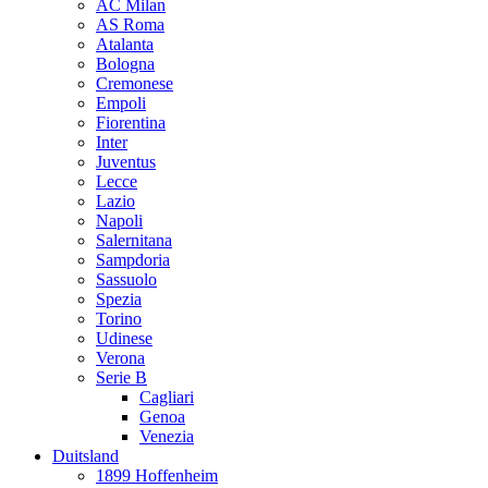
AC Milan
AS Roma
Atalanta
Bologna
Cremonese
Empoli
Fiorentina
Inter
Juventus
Lecce
Lazio
Napoli
Salernitana
Sampdoria
Sassuolo
Spezia
Torino
Udinese
Verona
Serie B
Cagliari
Genoa
Venezia
Duitsland
1899 Hoffenheim