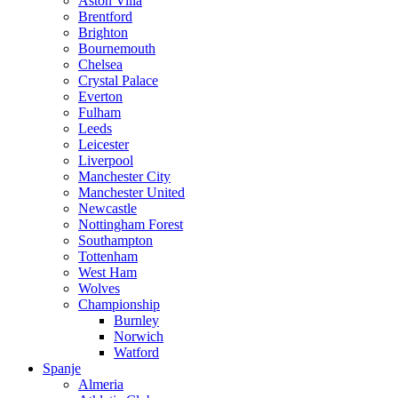
Aston Villa
Brentford
Brighton
Bournemouth
Chelsea
Crystal Palace
Everton
Fulham
Leeds
Leicester
Liverpool
Manchester City
Manchester United
Newcastle
Nottingham Forest
Southampton
Tottenham
West Ham
Wolves
Championship
Burnley
Norwich
Watford
Spanje
Almeria