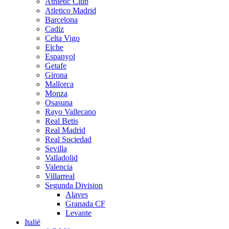
Athletic Club
Atletico Madrid
Barcelona
Cadiz
Celta Vigo
Elche
Espanyol
Getafe
Girona
Mallorca
Monza
Osasuna
Rayo Vallecano
Real Betis
Real Madrid
Real Sociedad
Sevilla
Valladolid
Valencia
Villarreal
Segunda Division
Alaves
Granada CF
Levante
Italië