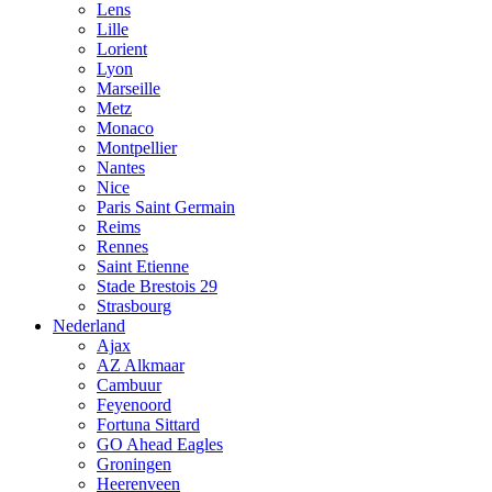
Lens
Lille
Lorient
Lyon
Marseille
Metz
Monaco
Montpellier
Nantes
Nice
Paris Saint Germain
Reims
Rennes
Saint Etienne
Stade Brestois 29
Strasbourg
Nederland
Ajax
AZ Alkmaar
Cambuur
Feyenoord
Fortuna Sittard
GO Ahead Eagles
Groningen
Heerenveen