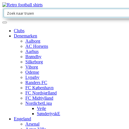
Clubs
Denemarken
Aalborg
AC Horsens
Aarhus
Brøndby
Silkeborg
Viborg
Odense
Lyngby
Randers FC
FC København
FC Nordsjælland
FC Midtjylland
NordicbetLiga
Vejle
SønderjyskE
Engeland
Arsenal