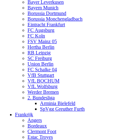
Bayer Leverkusen
Bayern Munich
Borussia Dortmund
Borussia Monchengladbach
Eintracht Frankfurt
FC Augsburg
FC Koln
FSV Mainz 05
Hertha Berlin
RB Leipzig
SC Freiburg
Union Berlin
FC Schalke 04
VfB Stuttgart
VfL BOCHUM
VfL Wolfsburg
Werder Bremen
2. Bundesliga
Arminia Bielefeld
SpVgg Greuther Furth
Frankrijk
Angers
Bordeaux
Clermont Foot
Estac Troyes