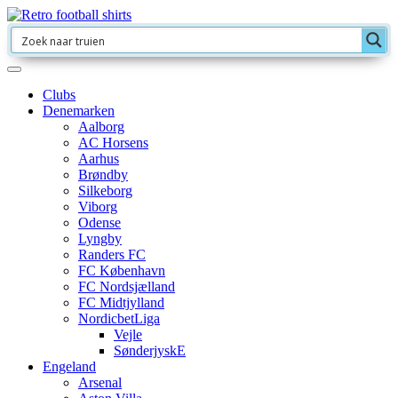
Clubs
Denemarken
Aalborg
AC Horsens
Aarhus
Brøndby
Silkeborg
Viborg
Odense
Lyngby
Randers FC
FC København
FC Nordsjælland
FC Midtjylland
NordicbetLiga
Vejle
SønderjyskE
Engeland
Arsenal