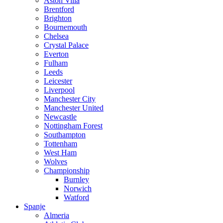
Aston Villa
Brentford
Brighton
Bournemouth
Chelsea
Crystal Palace
Everton
Fulham
Leeds
Leicester
Liverpool
Manchester City
Manchester United
Newcastle
Nottingham Forest
Southampton
Tottenham
West Ham
Wolves
Championship
Burnley
Norwich
Watford
Spanje
Almeria