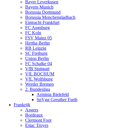
Bayer Leverkusen
Bayern Munich
Borussia Dortmund
Borussia Monchengladbach
Eintracht Frankfurt
FC Augsburg
FC Koln
FSV Mainz 05
Hertha Berlin
RB Leipzig
SC Freiburg
Union Berlin
FC Schalke 04
VfB Stuttgart
VfL BOCHUM
VfL Wolfsburg
Werder Bremen
2. Bundesliga
Arminia Bielefeld
SpVgg Greuther Furth
Frankrijk
Angers
Bordeaux
Clermont Foot
Estac Troyes