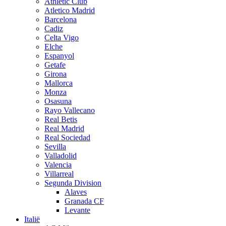
Athletic Club
Atletico Madrid
Barcelona
Cadiz
Celta Vigo
Elche
Espanyol
Getafe
Girona
Mallorca
Monza
Osasuna
Rayo Vallecano
Real Betis
Real Madrid
Real Sociedad
Sevilla
Valladolid
Valencia
Villarreal
Segunda Division
Alaves
Granada CF
Levante
Italië