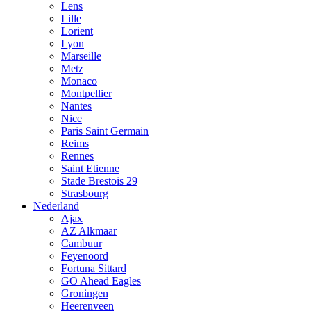
Lens
Lille
Lorient
Lyon
Marseille
Metz
Monaco
Montpellier
Nantes
Nice
Paris Saint Germain
Reims
Rennes
Saint Etienne
Stade Brestois 29
Strasbourg
Nederland
Ajax
AZ Alkmaar
Cambuur
Feyenoord
Fortuna Sittard
GO Ahead Eagles
Groningen
Heerenveen