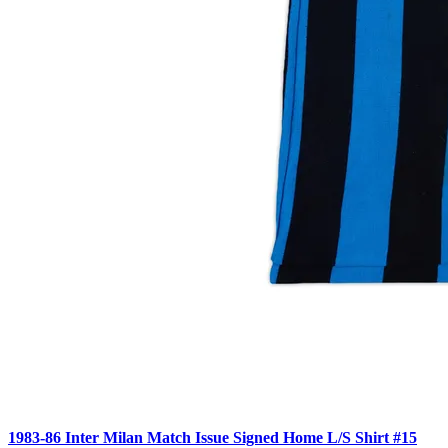
1983-86 Inter Milan Match Issue Signed Home L/S Shirt #15