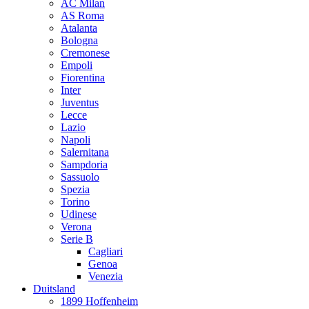
AC Milan
AS Roma
Atalanta
Bologna
Cremonese
Empoli
Fiorentina
Inter
Juventus
Lecce
Lazio
Napoli
Salernitana
Sampdoria
Sassuolo
Spezia
Torino
Udinese
Verona
Serie B
Cagliari
Genoa
Venezia
Duitsland
1899 Hoffenheim