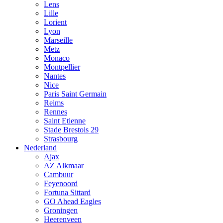
Lens
Lille
Lorient
Lyon
Marseille
Metz
Monaco
Montpellier
Nantes
Nice
Paris Saint Germain
Reims
Rennes
Saint Etienne
Stade Brestois 29
Strasbourg
Nederland
Ajax
AZ Alkmaar
Cambuur
Feyenoord
Fortuna Sittard
GO Ahead Eagles
Groningen
Heerenveen