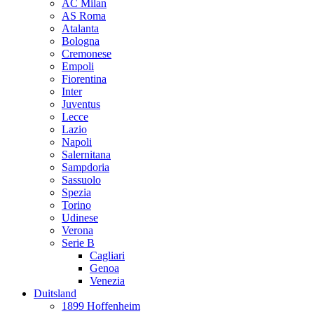
AC Milan
AS Roma
Atalanta
Bologna
Cremonese
Empoli
Fiorentina
Inter
Juventus
Lecce
Lazio
Napoli
Salernitana
Sampdoria
Sassuolo
Spezia
Torino
Udinese
Verona
Serie B
Cagliari
Genoa
Venezia
Duitsland
1899 Hoffenheim