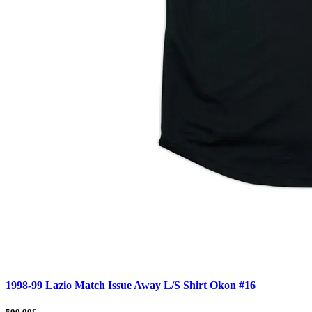
1998-99 Lazio Match Issue Away L/S Shirt Okon #16