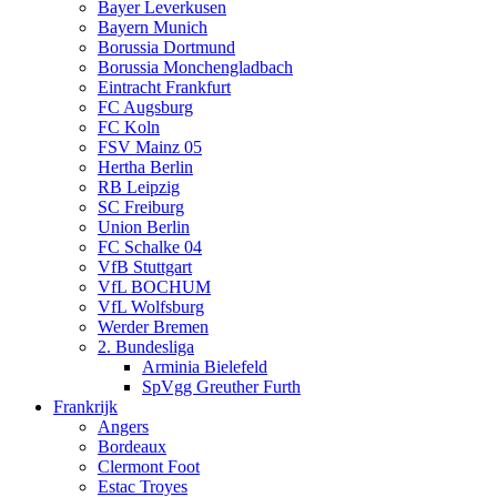
Bayer Leverkusen
Bayern Munich
Borussia Dortmund
Borussia Monchengladbach
Eintracht Frankfurt
FC Augsburg
FC Koln
FSV Mainz 05
Hertha Berlin
RB Leipzig
SC Freiburg
Union Berlin
FC Schalke 04
VfB Stuttgart
VfL BOCHUM
VfL Wolfsburg
Werder Bremen
2. Bundesliga
Arminia Bielefeld
SpVgg Greuther Furth
Frankrijk
Angers
Bordeaux
Clermont Foot
Estac Troyes