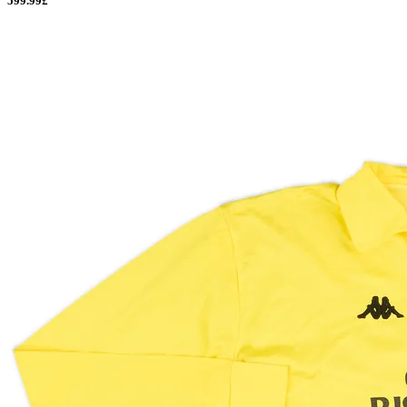
599.99£