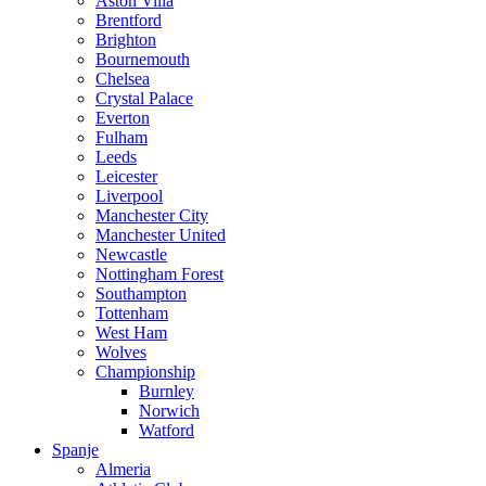
Aston Villa
Brentford
Brighton
Bournemouth
Chelsea
Crystal Palace
Everton
Fulham
Leeds
Leicester
Liverpool
Manchester City
Manchester United
Newcastle
Nottingham Forest
Southampton
Tottenham
West Ham
Wolves
Championship
Burnley
Norwich
Watford
Spanje
Almeria