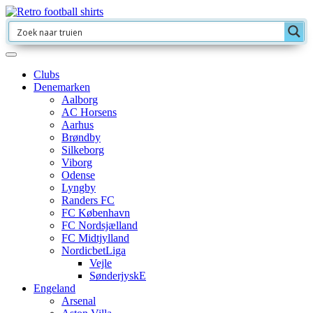
Clubs
Denemarken
Aalborg
AC Horsens
Aarhus
Brøndby
Silkeborg
Viborg
Odense
Lyngby
Randers FC
FC København
FC Nordsjælland
FC Midtjylland
NordicbetLiga
Vejle
SønderjyskE
Engeland
Arsenal