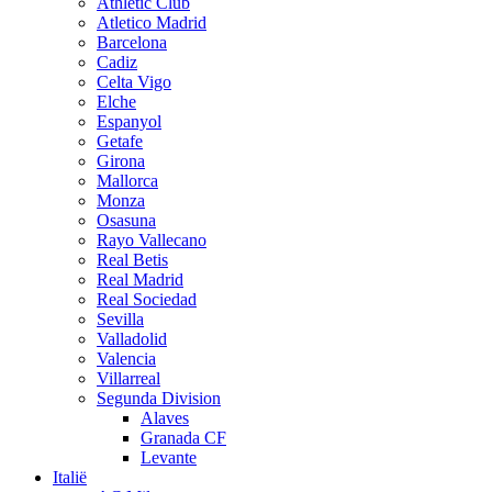
Athletic Club
Atletico Madrid
Barcelona
Cadiz
Celta Vigo
Elche
Espanyol
Getafe
Girona
Mallorca
Monza
Osasuna
Rayo Vallecano
Real Betis
Real Madrid
Real Sociedad
Sevilla
Valladolid
Valencia
Villarreal
Segunda Division
Alaves
Granada CF
Levante
Italië