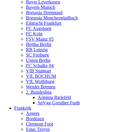
Bayer Leverkusen
Bayern Munich
Borussia Dortmund
Borussia Monchengladbach
Eintracht Frankfurt
FC Augsburg
FC Koln
FSV Mainz 05
Hertha Berlin
RB Leipzig
SC Freiburg
Union Berlin
FC Schalke 04
VfB Stuttgart
VfL BOCHUM
VfL Wolfsburg
Werder Bremen
2. Bundesliga
Arminia Bielefeld
SpVgg Greuther Furth
Frankrijk
Angers
Bordeaux
Clermont Foot
Estac Troyes