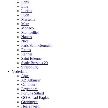
Lens
Lille
Lorient
Lyon
Marseille
Metz
Monaco
Montpellier
Nantes
Nice
Paris Saint Germain
Reims
Rennes
Saint Etienne
Stade Brestois 29
Strasbourg
Nederland
Ajax
AZ Alkmaar
Cambuur
Feyenoord
Fortuna Sittard
GO Ahead Eagles
Groningen
Heerenveen