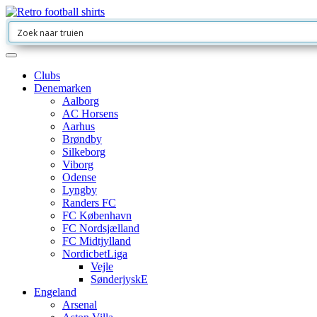
Clubs
Denemarken
Aalborg
AC Horsens
Aarhus
Brøndby
Silkeborg
Viborg
Odense
Lyngby
Randers FC
FC København
FC Nordsjælland
FC Midtjylland
NordicbetLiga
Vejle
SønderjyskE
Engeland
Arsenal