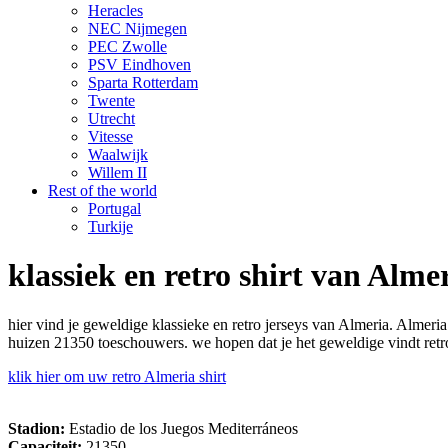
Heracles
NEC Nijmegen
PEC Zwolle
PSV Eindhoven
Sparta Rotterdam
Twente
Utrecht
Vitesse
Waalwijk
Willem II
Rest of the world
Portugal
Turkije
klassiek en retro shirt van Alme
hier vind je geweldige klassieke en retro jerseys van Almeria. Almeri
huizen 21350 toeschouwers. we hopen dat je het geweldige vindt retro
klik hier om uw retro Almeria shirt
Stadion:
Estadio de los Juegos Mediterráneos
Capaciteit:
21350