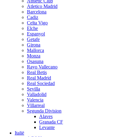
Athletic Club
Atletico Madrid
Barcelona
Cadiz
Celta Vigo
Elche
Espanyol
Getafe
Girona
Mallorca
Monza
Osasuna
Rayo Vallecano
Real Betis
Real Madrid
Real Sociedad
Sevilla
Valladolid
Valencia
Villarreal
Segunda Division
Alaves
Granada CF
Levante
Italië