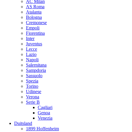
AC Milan
AS Roma
Atalanta
Bologna
Cremonese
Empoli
Fiorentina
Inter
Juventus
Lecce
Lazio
Napoli
Salernitana
Sampdoria
Sassuolo
Spezia
Torino
Udinese
Verona
Serie B
Cagliari
Genoa
Venezia
Duitsland
1899 Hoffenheim