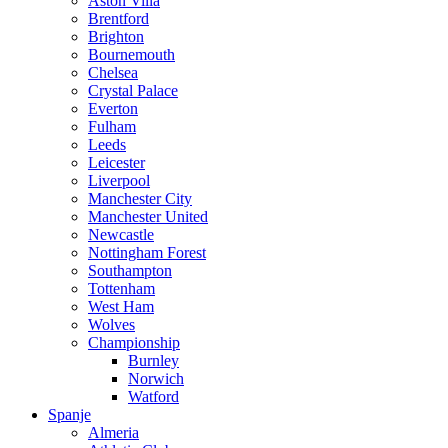
Aston Villa
Brentford
Brighton
Bournemouth
Chelsea
Crystal Palace
Everton
Fulham
Leeds
Leicester
Liverpool
Manchester City
Manchester United
Newcastle
Nottingham Forest
Southampton
Tottenham
West Ham
Wolves
Championship
Burnley
Norwich
Watford
Spanje
Almeria