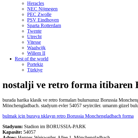
Heracles
NEC Nijmegen
PEC Zwolle
PSV Eindhoven
Sparta Rotterdam
Twente
Utrecht
Vitesse
Waalwijk
Willem II
Rest of the world
Portekiz
Türkiye
nostalji ve retro forma itibar
burada harika klasik ve retro formaları bulursunuz Borussia Monc
Mönchengladbach. stadyum evler 54057 seyirciler. umarım güzel bulu
bulmak için buraya tıklayın retro Borussia Monchengladbach forma
Stadyum:
Stadion im BORUSSIA-PARK
Kapasite:
54057
Adres:
Hennes-Weisweiler-Allee 1, Mönchengladbach