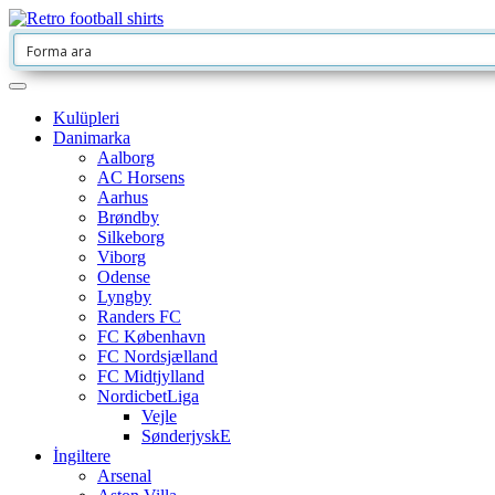
Kulüpleri
Danimarka
Aalborg
AC Horsens
Aarhus
Brøndby
Silkeborg
Viborg
Odense
Lyngby
Randers FC
FC København
FC Nordsjælland
FC Midtjylland
NordicbetLiga
Vejle
SønderjyskE
İngiltere
Arsenal