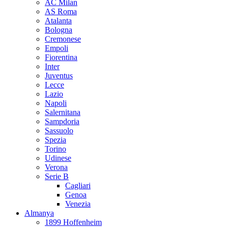
AC Milan
AS Roma
Atalanta
Bologna
Cremonese
Empoli
Fiorentina
Inter
Juventus
Lecce
Lazio
Napoli
Salernitana
Sampdoria
Sassuolo
Spezia
Torino
Udinese
Verona
Serie B
Cagliari
Genoa
Venezia
Almanya
1899 Hoffenheim