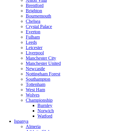
Aston Villa
Brentford
Brighton
Bournemouth
Chelsea
Crystal Palace
Everton
Fulham
Leeds
Leicester
Liverpool
Manchester City
Manchester United
Newcastle
Nottingham Forest
Southampton
Tottenham
West Ham
Wolves
Championship
Burnley
Norwich
Watford
Ispanya
Almeria