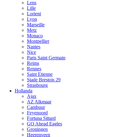
Lens
Lille
Lorient
Lyon
Marseille
Metz
Monaco
Montpellier
Nantes
Nice
Paris Saint Germain
Reims
Rennes
Saint Etienne
Stade Brestois 29
Strasbourg
Hollanda
Ajax
AZ Alkmaar
Cambuur
Feyenoord
Fortuna Sittard
GO Ahead Eagles
Groningen
Heerenveen