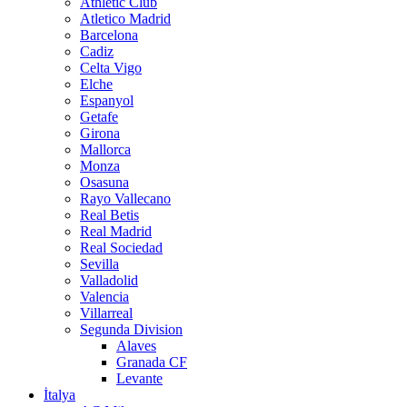
Athletic Club
Atletico Madrid
Barcelona
Cadiz
Celta Vigo
Elche
Espanyol
Getafe
Girona
Mallorca
Monza
Osasuna
Rayo Vallecano
Real Betis
Real Madrid
Real Sociedad
Sevilla
Valladolid
Valencia
Villarreal
Segunda Division
Alaves
Granada CF
Levante
İtalya