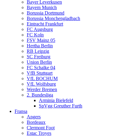
Bayer Leverkusen
Bayern Munich
Borussia Dortmund
Borussia Monchengladbach
Eintracht Frankfurt
FC Augsburg
FC Koln
FSV Mainz 05
Hertha Berlin
RB Leipzig
SC Freiburg
Union Berlin
FC Schalke 04
VfB Stuttgart
VfL BOCHUM
VfL Wolfsburg
Werder Bremen
2. Bundesliga
Arminia Bielefeld
SpVgg Greuther Furth
Fransa
Angers
Bordeaux
Clermont Foot
Estac Troyes