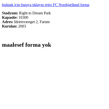
bulmak için buraya tıklayın retro FC Nordsjælland forma
Stadyum:
Right to Dream Park
Kapasite:
10300
Adres:
Idrætsvænget 2, Farum
Kurulan:
2003
maalesef forma yok