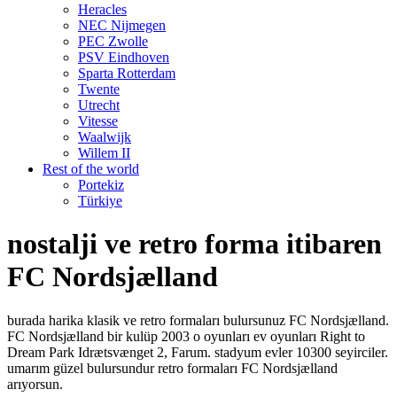
Heracles
NEC Nijmegen
PEC Zwolle
PSV Eindhoven
Sparta Rotterdam
Twente
Utrecht
Vitesse
Waalwijk
Willem II
Rest of the world
Portekiz
Türkiye
nostalji ve retro forma itibaren
FC Nordsjælland
burada harika klasik ve retro formaları bulursunuz FC Nordsjælland.
FC Nordsjælland bir kulüp 2003 o oyunları ev oyunları Right to
Dream Park Idrætsvænget 2, Farum. stadyum evler 10300 seyirciler.
umarım güzel bulursundur retro formaları FC Nordsjælland
arıyorsun.