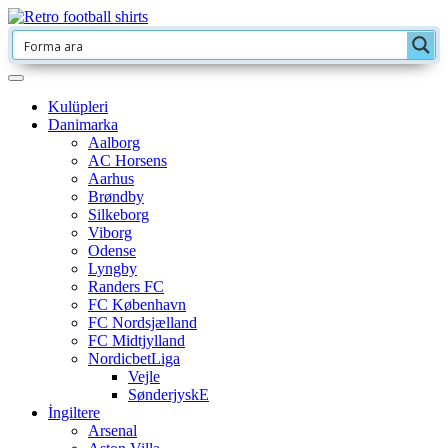
Kulüpleri
Danimarka
Aalborg
AC Horsens
Aarhus
Brøndby
Silkeborg
Viborg
Odense
Lyngby
Randers FC
FC København
FC Nordsjælland
FC Midtjylland
NordicbetLiga
Vejle
SønderjyskE
İngiltere
Arsenal