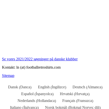
Se vores 2021/2022 søgninger på danske klubber
Kontakt: ln (at) footballretroshirts.com
Sitemap
Danca
İngilizce
Almanca
Dansk
English
Deutsch
(
)
(
)
(
)
İspanyolca
Hırvatça
Español
Hrvatski
(
)
(
)
Hollandaca
Fransızca
Nederlands
Français
(
)
(
)
İtalyanca
Bokmal Norveç dili
Italiano
Norsk bokmål
(
)
(
)