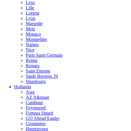
Lens
Lille
Lorient
Lyon
Marseille
Metz
Monaco
Montpellier
Nantes
Nice
Paris Saint Germain
Reims
Rennes
Saint Etienne
Stade Brestois 29
Strasbourg
Hollanda
Ajax
AZ Alkmaar
Cambuur
Feyenoord
Fortuna Sittard
GO Ahead Eagles
Groningen
Heerenveen