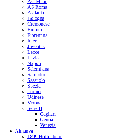
AC Milan
AS Roma
Atalanta
Bologna
Cremonese
Empoli
Fiorentina
Inter
Juventus
Lecce
Lazio
Napoli
Salernitana
Sampdoria
Sassuolo
Spezia
Torino
Udinese
Verona
Serie B
Cagliari
Genoa
Venezia
Almanya
1899 Hoffenheim