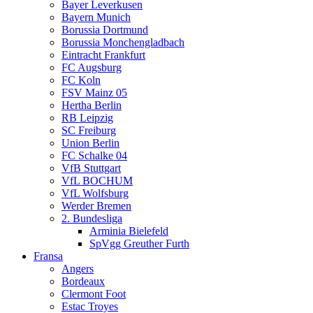
Bayer Leverkusen
Bayern Munich
Borussia Dortmund
Borussia Monchengladbach
Eintracht Frankfurt
FC Augsburg
FC Koln
FSV Mainz 05
Hertha Berlin
RB Leipzig
SC Freiburg
Union Berlin
FC Schalke 04
VfB Stuttgart
VfL BOCHUM
VfL Wolfsburg
Werder Bremen
2. Bundesliga
Arminia Bielefeld
SpVgg Greuther Furth
Fransa
Angers
Bordeaux
Clermont Foot
Estac Troyes