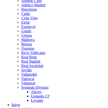
Athletic Club
Atletico Madrid
Barcelona
Cadiz
Celta Vigo
Elche
Espanyol
Getafe
Girona
Mallorca
Monza
Osasuna
Rayo Vallecano
Real Betis
Real Madrid
Real Sociedad
Sevilla
Valladolid
Valencia
Villarreal
Segunda Division
Alaves
Granada CF
Levante
İtalya