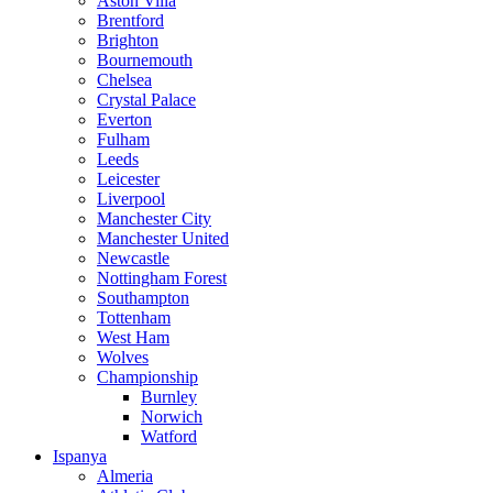
Aston Villa
Brentford
Brighton
Bournemouth
Chelsea
Crystal Palace
Everton
Fulham
Leeds
Leicester
Liverpool
Manchester City
Manchester United
Newcastle
Nottingham Forest
Southampton
Tottenham
West Ham
Wolves
Championship
Burnley
Norwich
Watford
Ispanya
Almeria