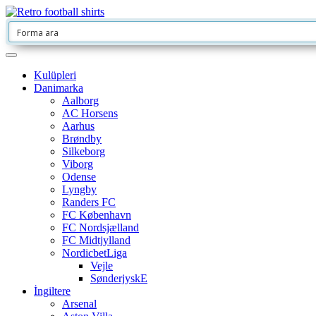
Kulüpleri
Danimarka
Aalborg
AC Horsens
Aarhus
Brøndby
Silkeborg
Viborg
Odense
Lyngby
Randers FC
FC København
FC Nordsjælland
FC Midtjylland
NordicbetLiga
Vejle
SønderjyskE
İngiltere
Arsenal