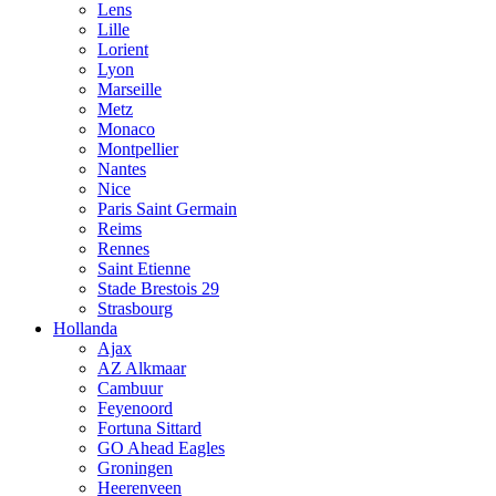
Lens
Lille
Lorient
Lyon
Marseille
Metz
Monaco
Montpellier
Nantes
Nice
Paris Saint Germain
Reims
Rennes
Saint Etienne
Stade Brestois 29
Strasbourg
Hollanda
Ajax
AZ Alkmaar
Cambuur
Feyenoord
Fortuna Sittard
GO Ahead Eagles
Groningen
Heerenveen