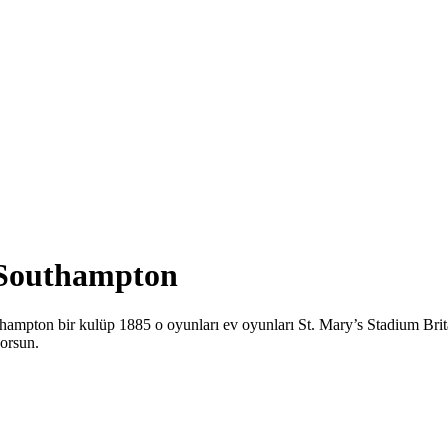
n Southampton
uthampton bir kulüp 1885 o oyunları ev oyunları St. Mary’s Stadium B
yorsun.