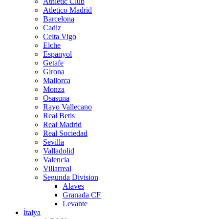
Athletic Club
Atletico Madrid
Barcelona
Cadiz
Celta Vigo
Elche
Espanyol
Getafe
Girona
Mallorca
Monza
Osasuna
Rayo Vallecano
Real Betis
Real Madrid
Real Sociedad
Sevilla
Valladolid
Valencia
Villarreal
Segunda Division
Alaves
Granada CF
Levante
İtalya