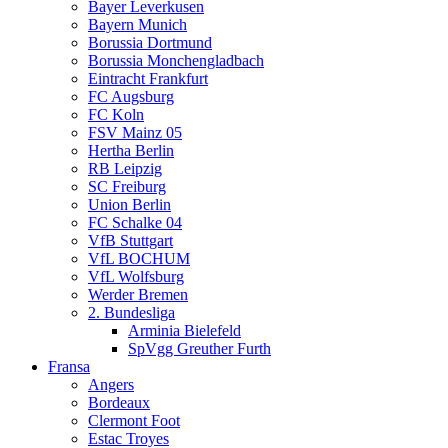
Bayer Leverkusen
Bayern Munich
Borussia Dortmund
Borussia Monchengladbach
Eintracht Frankfurt
FC Augsburg
FC Koln
FSV Mainz 05
Hertha Berlin
RB Leipzig
SC Freiburg
Union Berlin
FC Schalke 04
VfB Stuttgart
VfL BOCHUM
VfL Wolfsburg
Werder Bremen
2. Bundesliga
Arminia Bielefeld
SpVgg Greuther Furth
Fransa
Angers
Bordeaux
Clermont Foot
Estac Troyes