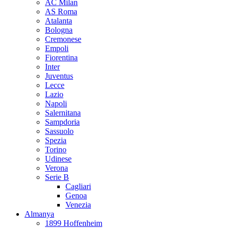
AC Milan
AS Roma
Atalanta
Bologna
Cremonese
Empoli
Fiorentina
Inter
Juventus
Lecce
Lazio
Napoli
Salernitana
Sampdoria
Sassuolo
Spezia
Torino
Udinese
Verona
Serie B
Cagliari
Genoa
Venezia
Almanya
1899 Hoffenheim