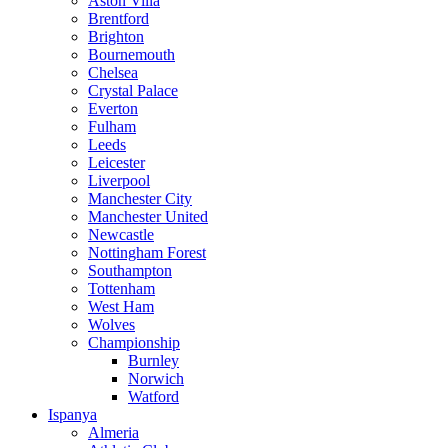
Aston Villa
Brentford
Brighton
Bournemouth
Chelsea
Crystal Palace
Everton
Fulham
Leeds
Leicester
Liverpool
Manchester City
Manchester United
Newcastle
Nottingham Forest
Southampton
Tottenham
West Ham
Wolves
Championship
Burnley
Norwich
Watford
Ispanya
Almeria