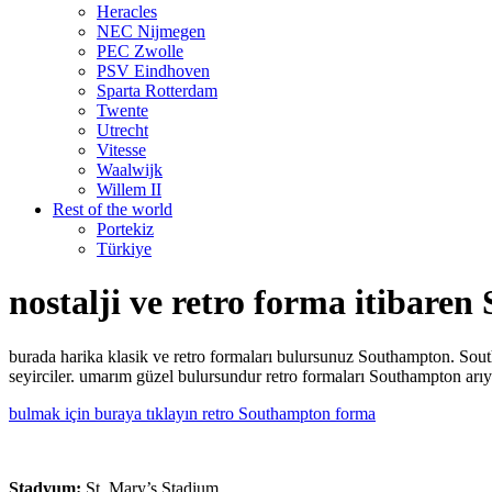
Heracles
NEC Nijmegen
PEC Zwolle
PSV Eindhoven
Sparta Rotterdam
Twente
Utrecht
Vitesse
Waalwijk
Willem II
Rest of the world
Portekiz
Türkiye
nostalji ve retro forma itibare
burada harika klasik ve retro formaları bulursunuz Southampton. So
seyirciler. umarım güzel bulursundur retro formaları Southampton arı
bulmak için buraya tıklayın retro Southampton forma
Stadyum:
St. Mary’s Stadium